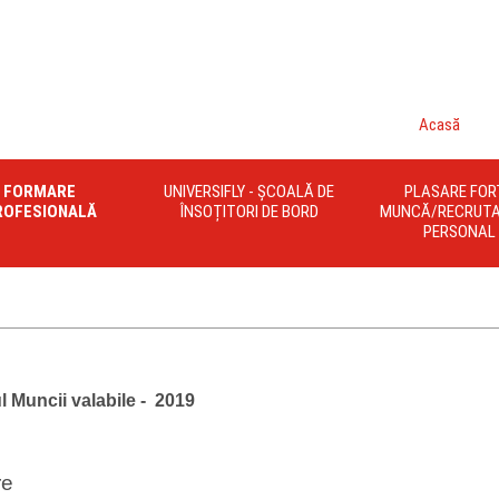
Acasă
FORMARE
UNIVERSIFLY - ȘCOALĂ DE
PLASARE FOR
ROFESIONALĂ
ÎNSOȚITORI DE BORD
MUNCĂ/RECRUTA
PERSONAL
 Muncii valabile - 2019
re