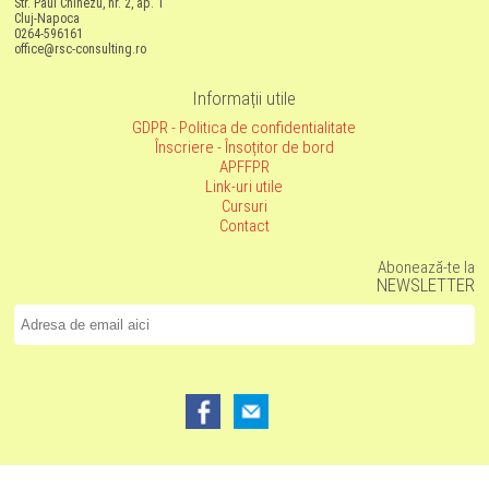
Str. Paul Chinezu, nr. 2, ap. 1
Cluj-Napoca
0264-596161
office@rsc-consulting.ro
Informații utile
GDPR - Politica de confidentialitate
Înscriere - Însoțitor de bord
APFFPR
Link-uri utile
Cursuri
Contact
Abonează-te la
NEWSLETTER
Copyright © - 2026 RSC CONSULTING
developed by
PROGECTO