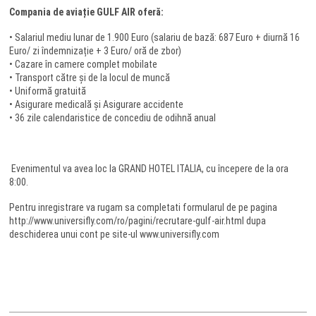
Compania de aviație GULF AIR oferă:
• Salariul mediu lunar de 1.900 Euro (salariu de bază: 687 Euro + diurnă 16
Euro/ zi îndemnizație + 3 Euro/ oră de zbor)
• Cazare în camere complet mobilate
• Transport către și de la locul de muncă
• Uniformă gratuită
• Asigurare medicală și Asigurare accidente
• 36 zile calendaristice de concediu de odihnă anual
Evenimentul va avea loc la GRAND HOTEL ITALIA, cu începere de la ora
8:00.
Pentru inregistrare va rugam sa completati formularul de pe pagina
http://www.universifly.com/ro/pagini/recrutare-gulf-air.html dupa
deschiderea unui cont pe site-ul www.universifly.com