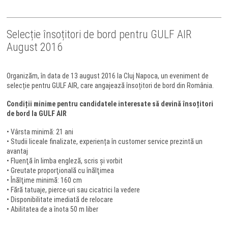
Selecție însoțitori de bord pentru GULF AIR
August 2016
Organizăm, în data de 13 august 2016 la Cluj Napoca, un eveniment de
selecție pentru GULF AIR, care angajează însoțitori de bord din România.
Condiții minime pentru candidatele interesate să devină însoțitori
de bord la GULF AIR
• Vârsta minimă: 21 ani
• Studii liceale finalizate, experiența în customer service prezintă un
avantaj
• Fluenţă în limba engleză, scris și vorbit
• Greutate proporţională cu înălţimea
• Înălţime minimă: 160 cm
• Fără tatuaje, pierce-uri sau cicatrici la vedere
• Disponibilitate imediată de relocare
• Abilitatea de a înota 50 m liber